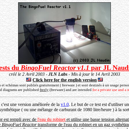
ests du
BingoFuel Reactor v1.1
par JL Naud
créé le 2 Avril 2003 -
JLN Labs
- Mis à jour le 14 Avril 2003
Click here for the english version
s et schémas sont publiés gratuitement ( freeware ) et sont destinés à un usage pers
nd diagrams are published
freely
(freeware) and are intended
for a private use and a
 c'est une version améliorée de la
v1.0
. Le but de ce test est d'utiliser
synthétique ( ou une mélange de carburant de 1080 litre/heure ) à la sort
r est rempli avec de
l'eau du robinet
et utilise une basse tension alterna
e
BingoFuel Reactor
transforme de l'eau du robinet en un gaz synthétiq