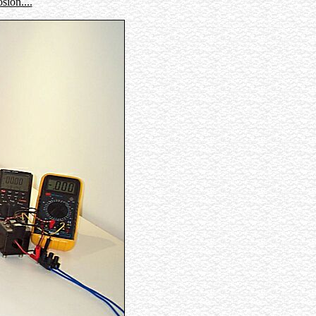
sion....