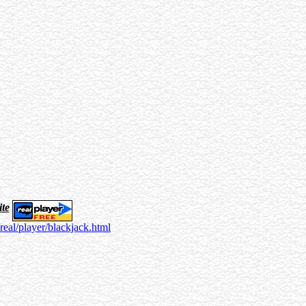
ite
real/player/blackjack.html